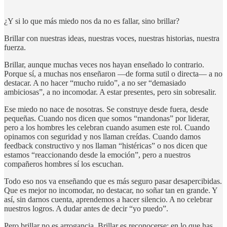
¿Y si lo que más miedo nos da no es fallar, sino brillar?
Brillar con nuestras ideas, nuestras voces, nuestras historias, nuestra
fuerza.
Brillar, aunque muchas veces nos hayan enseñado lo contrario.
Porque sí, a muchas nos enseñaron —de forma sutil o directa— a no
destacar. A no hacer “mucho ruido”, a no ser “demasiado
ambiciosas”, a no incomodar. A estar presentes, pero sin sobresalir.
Ese miedo no nace de nosotras. Se construye desde fuera, desde
pequeñas. Cuando nos dicen que somos “mandonas” por liderar,
pero a los hombres les celebran cuando asumen este rol. Cuando
opinamos con seguridad y nos llaman creídas. Cuando damos
feedback constructivo y nos llaman “histéricas” o nos dicen que
estamos “reaccionando desde la emoción”, pero a nuestros
compañeros hombres sí los escuchan.
Todo eso nos va enseñando que es más seguro pasar desapercibidas.
Que es mejor no incomodar, no destacar, no soñar tan en grande. Y
así, sin darnos cuenta, aprendemos a hacer silencio. A no celebrar
nuestros logros. A dudar antes de decir “yo puedo”.
Pero brillar no es arrogancia. Brillar es reconocerse: en lo que has