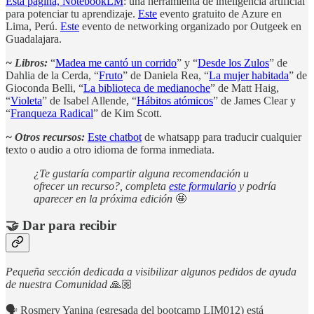
Esta página, NotebookLM
: una herramienta de inteligencia artificial
para potenciar tu aprendizaje.
Este
evento gratuito de Azure en
Lima, Perú.
Este
evento de networking organizado por Outgeek en
Guadalajara.
~ Libros:
“
Madea me cantó un corrido
” y “
Desde los Zulos
” de
Dahlia de la Cerda, “
Fruto
” de Daniela Rea, “
La mujer habitada
” de
Gioconda Belli, “
La biblioteca de medianoche
” de Matt Haig,
“
Violeta
” de Isabel Allende, “
Hábitos atómicos
” de James Clear y
“
Franqueza Radical
” de Kim Scott.
~ Otros recursos:
Este chatbot
de whatsapp para traducir cualquier
texto o audio a otro idioma de forma inmediata.
¿Te gustaría compartir alguna recomendación u
ofrecer un recurso?, completa
este formulario
y podría
aparecer en la próxima edición
🤩
🤝 Dar para recibir
Pequeña sección dedicada a visibilizar algunos pedidos de ayuda
de nuestra Comunidad
🙏🏼
🗣️ Rosmery Yanina (egresada del bootcamp LIM012) está