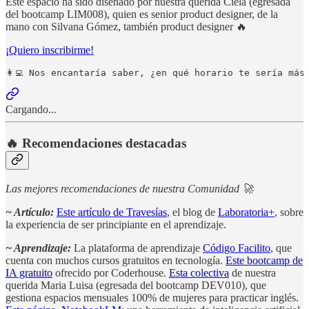
Este espacio ha sido diseñado por nuestra querida Ciela (egresada
del bootcamp LIM008), quien es senior product designer, de la
mano con Silvana Gómez, también product designer 🔥
¡Quiero inscribirme!
👩‍💻 Nos encantaría saber, ¿en qué horario te sería más
Cargando...
🔥 Recomendaciones destacadas
Las mejores recomendaciones de nuestra Comunidad 🚀
~ Artículo:
Este artículo de Travesías
, el blog de
Laboratoria+
, sobre
la experiencia de ser principiante en el aprendizaje.
~ Aprendizaje:
La plataforma de aprendizaje
Código Facilito
, que
cuenta con muchos cursos gratuitos en tecnología.
Este bootcamp de
IA gratuito
ofrecido por Coderhouse.
Esta colectiva
de nuestra
querida Maria Luisa (egresada del bootcamp DEV010), que
gestiona espacios mensuales 100% de mujeres para practicar inglés.