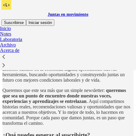
Juntas en movimiento
Suscribirse
Iniciar sesión
Inicio
Notes
💛
¿Por qué nace
Juntas en Movimiento
?
Laboratoria
Archivo
Acerca de
Porque ninguna crece sola. Este newsletter es un espacio creado
por
y para nosotras
, mujeres que queremos atrevernos a explorar para
abrirnos camino en la economía digital, aprendiendo nuevas
herramientas, buscando oportunidades y construyendo juntas un
futuro con mejores condiciones laborales y de vida.
Queremos que este sea más que un simple newsletter:
queremos
que sea un punto de encuentro donde nuestras voces,
experiencias y aprendizajes se entrelazan
. Aquí compartimos
historias reales, recomendaciones valiosas y oportunidades que nos
acercan a nuestros objetivos. Y lo mejor de todo, lo hacemos en
comunidad. Porque cada paso que damos juntas, es un paso que
transforma el camino.
¿Qué puedes esperar al suscribirte?