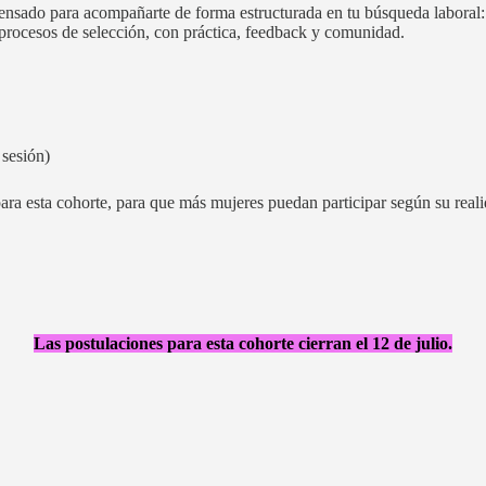
pensado para acompañarte de forma estructurada en tu búsqueda laboral: 
 procesos de selección, con práctica, feedback y comunidad.
 sesión)
ara esta cohorte, para que más mujeres puedan participar según su reali
Las postulaciones para esta cohorte cierran el 12 de julio.