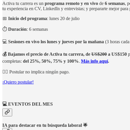
Activa tu carrera es un
programa remoto y en vivo
de
6 semanas
, 
tu experiencia en CV, LinkedIn y entrevistas; y prepararte mejor para
📅
Inicio del programa
: lunes 20 de julio
⏱️
Duración
: 6 semanas
💻
Sesiones en vivo los lunes y jueves por la mañana
(3 horas cada
💰 Bajamos el precio de Activa tu carrera, de
US$200
a US$150
p
completas:
del 25%, 50%, 75% y 100%
.
Más info aquí
.
👉🏽 Postular no implica ningún pago.
¡Quiero postular!
💻 EVENTOS DEL MES
IA para destacar en tu búsqueda laboral
🌟